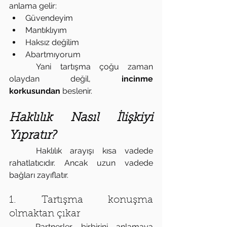
anlama gelir:
Güvendeyim
Mantıklıyım
Haksız değilim
Abartmıyorum
	Yani tartışma çoğu zaman 
olaydan değil, 
incinme 
korkusundan
 beslenir. 
Haklılık Nasıl İlişkiyi 
Yıpratır?
	Haklılık arayışı kısa vadede 
rahatlatıcıdır. Ancak uzun vadede 
bağları zayıflatır.
1. Tartışma konuşma 
olmaktan çıkar
	Partnerler birbirini anlamaya 