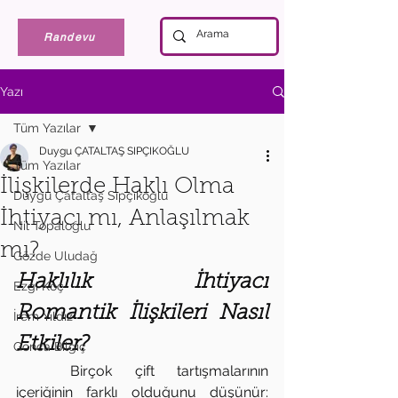
Randevu
Yazı
Tüm Yazılar
Duygu ÇATALTAŞ SIPÇIKOĞLU
Tüm Yazılar
İlişkilerde Haklı Olma
Duygu Çataltaş Sıpçıkoğlu
İhtiyacı mı, Anlaşılmak
Nil Topaloğlu
mı?
Gözde Uludağ
Haklılık İhtiyacı 
Ezgi Koç
Romantik İlişkileri Nasıl 
İrem Yıldız
Etkiler?
Gonca Bilgiç
	Birçok çift tartışmalarının 
içeriğinin farklı olduğunu düşünür: 