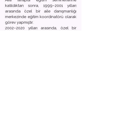
Aile terapisi eğitim seminerlerine
katıldıktan sonra, 1999–2001 yılları
arasında özel bir aile danışmanlığı
merkezinde eğitim koordinatörü olarak
görev yapmıştır.
2002–2020 yılları arasında, özel bir
rehabilitasyon merkezinde eğitim
koordinatörü ve rehberlik öğretmeni
olarak çalışmıştır.
Otizmle ilgili eğitim uygulamaları
üzerine sertifika programlarını
tamamlamış,
Çocuk testleri uygulayıcısı eğitimini
tamamlamıştır.
2025 Haziran ayından itibaren
merkezimizde:
Dikkat eksikliği ve hiperaktivite
bozukluğu