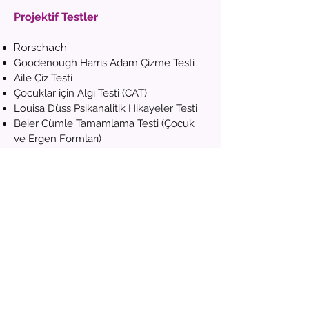
Projektif Testler
Rorschach
Goodenough Harris Adam Çizme Testi
Aile Çiz Testi
Çocuklar için Algı Testi (CAT)
Louisa Düss Psikanalitik Hikayeler Testi
Beier Cümle Tamamlama Testi (Çocuk
ve Ergen Formları)
Ölçekler
Sınav Kaygısı Ölçeği
Aile Değerlendirme Ölçeği
Benlik Saygısı Ölçeği
Öğrenme Stilleri Testi
Kişilik Testleri
MMPI