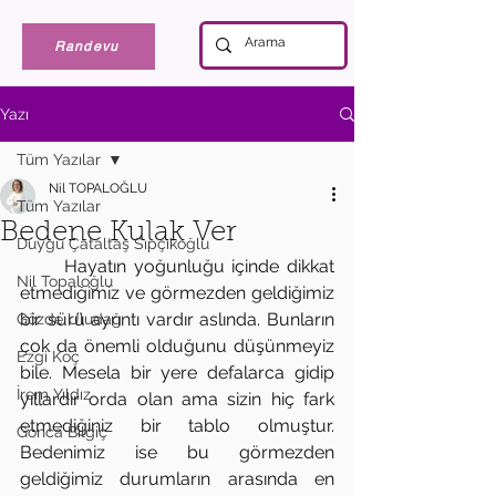
Randevu
Yazı
Tüm Yazılar
Nil TOPALOĞLU
Tüm Yazılar
Bedene Kulak Ver
Duygu Çataltaş Sıpçıkoğlu
      Hayatın yoğunluğu içinde dikkat 
Nil Topaloğlu
etmediğimiz ve görmezden geldiğimiz 
bir sürü ayrıntı vardır aslında. Bunların 
Gözde Uludağ
çok da önemli olduğunu düşünmeyiz 
Ezgi Koç
bile. Mesela bir yere defalarca gidip 
İrem Yıldız
yıllardır orda olan ama sizin hiç fark 
etmediğiniz bir tablo olmuştur. 
Gonca Bilgiç
Bedenimiz ise bu görmezden 
geldiğimiz durumların arasında en 