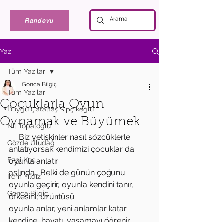
Randevu
Yazı
Tüm Yazılar
Gonca Bilgiç
Tüm Yazılar
Çocuklarla Oyun
Duygu Çataltaş Sıpçıkoğlu
Oynamak ve Büyümek
Nil Topaloğlu
     Biz yetişkinler nasıl sözcüklerle 
Gözde Uludağ
anlatıyorsak kendimizi çocuklar da 
Ezgi Koç
oyunla anlatır
aslında… Belki de günün çoğunu 
İrem Yıldız
oyunla geçirir, oyunla kendini tanır, 
Gonca Bilgiç
öfkesini, üzüntüsü
oyunla anlar, yeni anlamlar katar 
kendine, hayatı, yaşamayı öğrenir, 