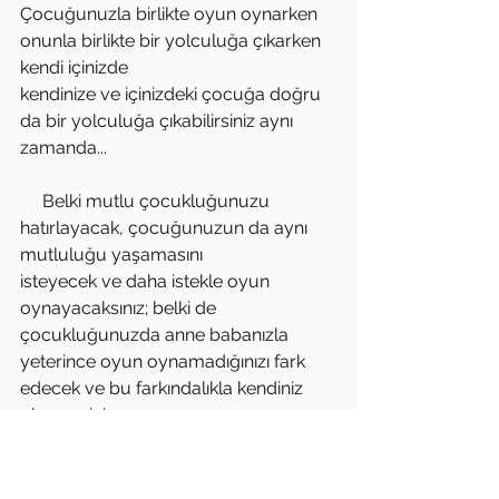
Çocuğunuzla birlikte oyun oynarken 
onunla birlikte bir yolculuğa çıkarken 
kendi içinizde
kendinize ve içinizdeki çocuğa doğru 
da bir yolculuğa çıkabilirsiniz aynı 
zamanda...
     Belki mutlu çocukluğunuzu 
hatırlayacak, çocuğunuzun da aynı 
mutluluğu yaşamasını
isteyecek ve daha istekle oyun 
oynayacaksınız; belki de 
çocukluğunuzda anne babanızla
yeterince oyun oynamadığınızı fark 
edecek ve bu farkındalıkla kendiniz 
olmanız için o
koşullarda anne babanızın elinden 
geleni yaptığını düşünüp onları iç 
dünyanızdaki sorunları 