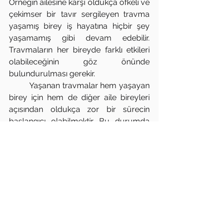
Örneğin ailesine karşı oldukça öfkeli ve 
çekimser bir tavır sergileyen travma 
yaşamış birey iş hayatına hiçbir şey 
yaşamamış gibi devam edebilir. 
Travmaların her bireyde farklı etkileri 
olabileceğinin göz önünde 
bulundurulması gerekir.
	Yaşanan travmalar hem yaşayan 
birey için hem de diğer aile bireyleri 
açısından oldukça zor bir sürecin 
başlangıcı olabilmektir. Bu durumda 
öncelikle travma yaşayan bireyin 
güvenliğini sağlayarak istediği 
derecede yanında olunduğunun 
hissettirmesidir. Yaşanan travmalardan 
sonraki iyileşme süreci kişiden kişiye 
değişkenlik gösterebildiği için ailenin 
diğer üyelerinin de kendi hayat akışının 
devam etmesiyle birlikte travma 