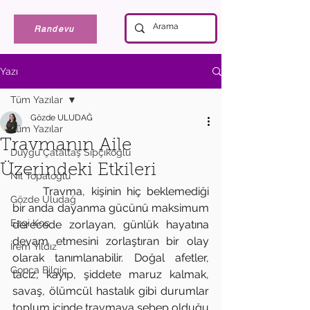
Randevu
Yazı
Tüm Yazılar
Gözde ULUDAĞ
Tüm Yazılar
Travmanın Aile
Duygu Çataltaş Sıpçıkoğlu
Üzerindeki Etkileri
Nil Topaloğlu
	Travma, kişinin hiç beklemediği 
Gözde Uludağ
bir anda dayanma gücünü maksimum 
Ezgi Koç
derecede zorlayan, günlük hayatına 
devam etmesini zorlaştıran bir olay 
İrem Yıldız
olarak tanımlanabilir. Doğal afetler, 
Gonca Bilgiç
taciz, kayıp, şiddete maruz kalmak, 
savaş, ölümcül hastalık gibi durumlar 
toplum içinde travmaya sebep olduğu 