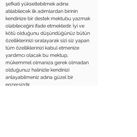
şefkati yükseltebilmek adına 
atılabilecek ilk adımlardan birinin 
kendinize bir destek mektubu yazmak 
olabileceğini ifade etmektedir. İyi ve 
kötü olduğunu düşündüğünüz bütün 
özelliklerinizi sıralayarak sizi siz yapan 
tüm özelliklerinizi kabul etmenize 
yardımcı olacak bu mektup, 
mükemmel olmanıza gerek olmadan 
olduğunuz halinizle kendinizi 
anlayabilmeniz adına güzel bir 
egzersizdir.
        Öz şefkati içselleştirerek 
hayatınıza dahil etmek, hayatınızda 
sonuçlarından çekindiğiniz için 
ertelediğiniz girişimleri yapmanız 
adına da sizi cesaretlendirecektir!