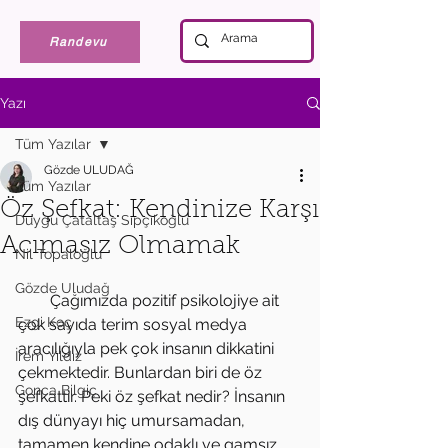
Randevu
Yazı
Tüm Yazılar
Gözde ULUDAĞ
Tüm Yazılar
Öz Şefkat: Kendinize Karşı
Duygu Çataltaş Sıpçıkoğlu
Acımasız Olmamak
Nil Topaloğlu
Gözde Uludağ
        Çağımızda pozitif psikolojiye ait 
Ezgi Koç
çok sayıda terim sosyal medya 
aracılığıyla pek çok insanın dikkatini 
İrem Yıldız
çekmektedir. Bunlardan biri de öz 
Gonca Bilgiç
şefkattir. Peki öz şefkat nedir? İnsanın 
dış dünyayı hiç umursamadan, 
tamamen kendine odaklı ve gamsız 