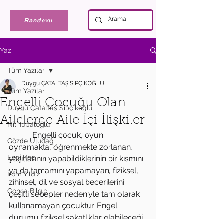
Randevu
Yazı
Tüm Yazılar
Duygu ÇATALTAŞ SIPÇIKOĞLU
Tüm Yazılar
Engelli Çocuğu Olan
Duygu Çataltaş Sıpçıkoğlu
Ailelerde Aile İçi İlişkiler
Nil Topaloğlu
            Engelli çocuk, oyun 
Gözde Uludağ
oynamakta, öğrenmekte zorlanan, 
Ezgi Koç
yaşıtlarının yapabildiklerinin bir kısmını 
ya da tamamını yapamayan, fiziksel, 
İrem Yıldız
zihinsel, dil ve sosyal becerilerini 
Gonca Bilgiç
çeşitli sebepler nedeniyle tam olarak 
kullanamayan çocuktur. Engel 
durumu fiziksel sakatlıklar olabileceği 