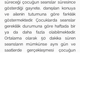
süreceği çocuğun seanslar süresince 
gösterdiği gayrete, danışılan konuya 
ve ailenin tutumuna göre farklılık 
göstermektedir. Çocuklarda seanslar 
gereklilik durumuna göre haftada bir 
ya da daha fazla olabilmektedir. 
Ortalama olarak 50 dakika süren 
seansların mümkünse aynı gün ve 
saatlerde gerçekleşmesi çocuğun 
seanslara adaptasyonu açısından 
önemlidir.
Gözde Uludağ
Uzm. Psikolojik Danışman
çocuk
terapi
pedagog