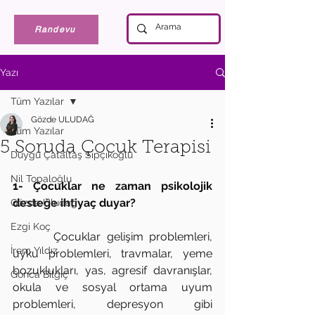
Randevu
Yazı
Tüm Yazılar
Gözde ULUDAĞ
Tüm Yazılar
5 Soruda Çocuk Terapisi
Duygu Çataltaş Sıpçıkoğlu
Nil Topaloğlu
1- Çocuklar ne zaman psikolojik 
desteğe ihtiyaç duyar?
Gözde Uludağ
Ezgi Koç
       Çocuklar gelişim problemleri, 
İrem Yıldız
uyku problemleri, travmalar, yeme 
bozuklukları, yas, agresif davranışlar, 
Gonca Bilgiç
okula ve sosyal ortama uyum 
problemleri, depresyon gibi 