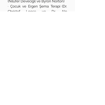
(Nilüfer Devecigil ve Byron Norton)
· Çocuk ve Ergen Şema Terapi (Dr.
Christof Loose ve Dr. Alp
Karaosmanoğlu)
· Çocuk ve Ergen Bilişsel Davranışçı
Terapi (Dr. Nevin Dölek)
· Bilişsel Davranışçı Terapi (Prof. Dr.
Ebru Şalcıoğlu)
· CAS Testi (İstanbul Üniversitesi, Dr.
Tamer Ergin)
· Çözüm Odaklı Kısa Süreli Terapi
(Doç. Dr. Ayşe Esra İşmen Gazioğlu),
· ATTENTIONER-DEHB Uygulayıcı
Eğitimi (Uzm. Dr. Hülya Bingöl
Çağlayan)
· PREP Uygulayıcı Eğitimi (Akademi
Disleksi)
· Denver II Gelişimsel Tarama Testi
(Kim Psikoloji)
· YBT-PASS Bilişsel Müdahale
Programı (Dr. Tamer Ergin)