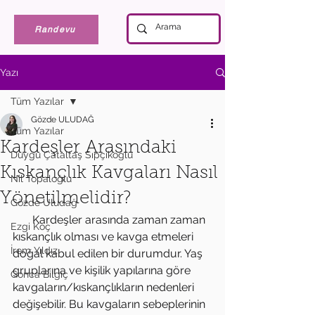
Randevu
Yazı
Tüm Yazılar
Gözde ULUDAĞ
Tüm Yazılar
Kardeşler Arasındaki
Duygu Çataltaş Sıpçıkoğlu
Kıskançlık Kavgaları Nasıl
Nil Topaloğlu
Yönetilmelidir?
Gözde Uludağ
       Kardeşler arasında zaman zaman 
Ezgi Koç
kıskançlık olması ve kavga etmeleri 
İrem Yıldız
doğal kabul edilen bir durumdur. Yaş 
gruplarına ve kişilik yapılarına göre 
Gonca Bilgiç
kavgaların/kıskançlıkların nedenleri 
değişebilir. Bu kavgaların sebeplerinin 