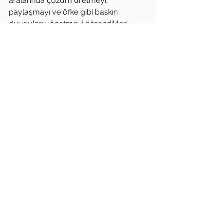
aralarında çözüm üretmeyi, 
paylaşmayı ve öfke gibi baskın 
duyguları yönetmeyi öğrendikleri 
doğal bir süreçtir. Dikkat edilmesi 
gereken nokta kavgaların şiddet 
içermemesi gerektiğini çocuklara net 
şekilde ifade etmek ve nefret 
duygusuna dönüşmeden kavgayı 
çözüme ulaştırmayı öğretmektir.
Gözde Uludağ
Uzm. Psikolojik Danışman                        